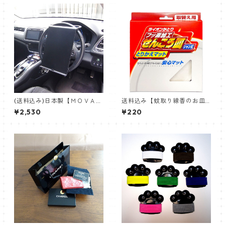
(送料込み)日本製【ＭＯＶＡ認
送料込み【蚊取り線香のお皿
定ショップ】ハンドレット
用とりかえマット】ジャンボ
¥2,530
¥220
【黒色】ハンドル取り付けホ
タイプ日本製
ルダー