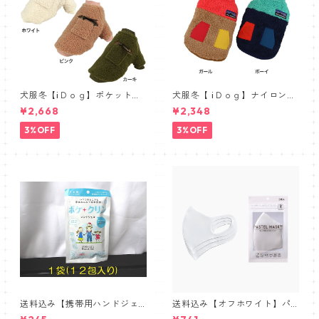
犬服冬【iＤｏｇ】ポケット付
犬服冬【 iＤｏｇ】ナイロンポ
ボアトレーナー 日本製・保湿
ケット切替ベスト 日本製 保
¥2,668
¥2,348
ツヤＵＰ静電気防止
湿ツヤＵＰ静電気防止
3%OFF
3%OFF
送料込み【携帯用ハンドジェ
送料込み【オフホワイト】パ
ル１２包入り×１袋】外出先で
ステルマスク三層構造３D【P