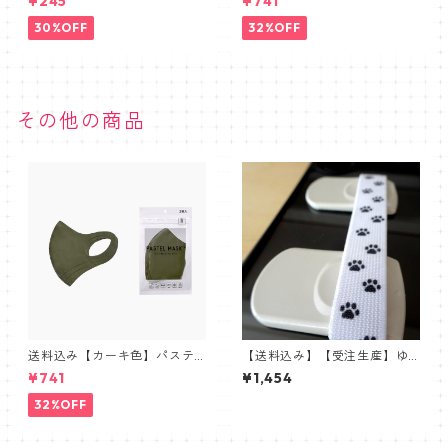
¥245
¥741
便利アイテム、アルコール洗
ASTEL MASK】抗菌防臭・肌
浄タイプ
に優しい布マスク 3枚セット
30%OFF
32%OFF
その他の商品
送料込み【カーキ色】パステ
【送料込み】【受注生産】ゆ
ルマスク三層構造３D【PASTE
び楽ちんバンド【２連バージ
¥741
¥1,454
L MASK】抗菌防臭・肌に優し
ョン】オリジナル肉球プリン
い布マスク 3枚セット
ト「ホワイト」
32%OFF