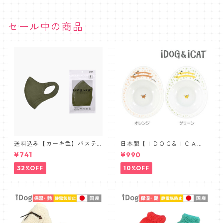
セール中の商品
送料込み【カーキ色】パステ
日本製【ＩＤＯＧ＆ＩＣＡ
ルマスク三層構造３D【PASTE
Ｔ】オリジナル ドゥーエッグ
¥741
¥990
L MASK】抗菌防臭・肌に優し
フードボウル 星とわんこ
い布マスク 3枚セット
32%OFF
10%OFF