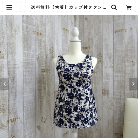
送料無料【古着】カップ付きタンク
トップ・花の柄 | ちばデコレのお店
onepower(BASE店)