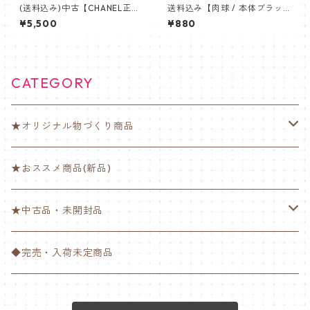
(送料込み)中古【CHANEL正規
送料込み【肉球 / 本体ブラッ
品】小物入れ・革レッド【中
ク】ゆびが楽ちんよ♪【ゆび
¥5,500
¥880
古】コインケース・カードケ
楽ちんバンド】
ース
CATEGORY
★オリジナル物づくり商品
ゆび楽ちんバンド【ノーマル】
★おススメ商品(新品)
ゆび楽ちんバンド【肉球】
★中古品・未開封品
ゆび楽ちんバンド【チーバくん】
衣類
◆完売・入荷未定商品
ペットボトルホルダー
その他