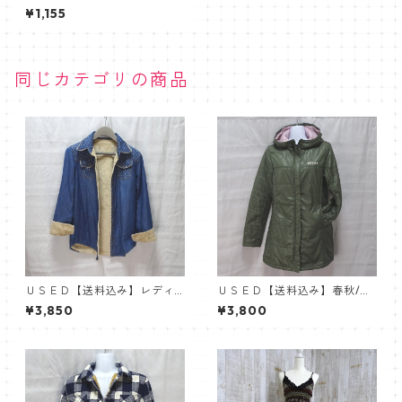
タンクトップ・花の柄
¥1,155
同じカテゴリの商品
ＵＳＥＤ【送料込み】レディ
ＵＳＥＤ【送料込み】春秋/軽
ース水玉デニム調/厚手・あっ
量うす綿スポーツアウター・
¥3,850
¥3,800
たか裏全面フェイクファー
アディダス/セミロングジャケ
ット