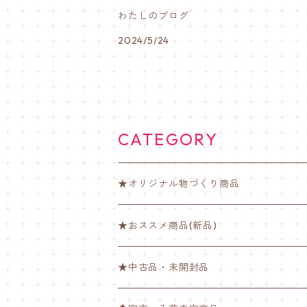
わたしのブログ
2024/5/24
CATEGORY
★オリジナル物づくり商品
ゆび楽ちんバンド【ノーマル】
★おススメ商品(新品)
ゆび楽ちんバンド【肉球】
★中古品・未開封品