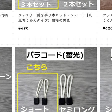
手同柄
ファスナー引き手３本セット・ショート【和
ファ
風ちりめんタイプ】舞桜の黒色
りめ
¥690
¥62