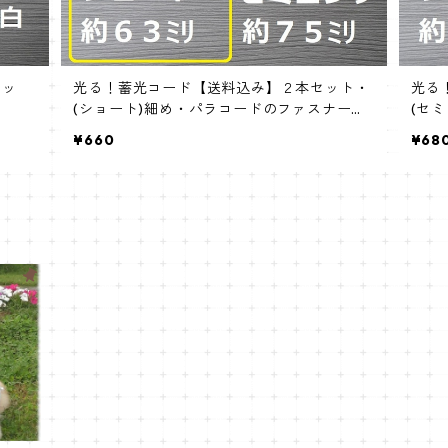
セッ
光る！蓄光コード【送料込み】２本セット・
光る
(ショート)細め・パラコードのファスナー引
(セ
手
引手
¥660
¥68