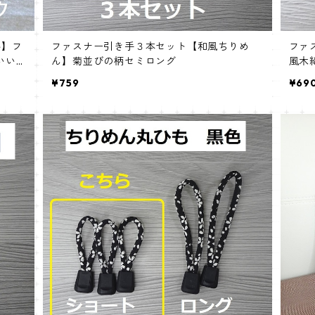
み】フ
ファスナー引き手３本セット【和風ちりめ
ファ
いい
ん】菊並びの柄セミロング
風木
¥759
¥69