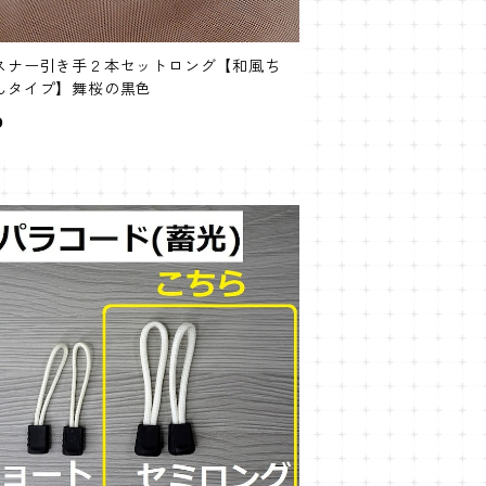
スナー引き手２本セットロング【和風ち
んタイプ】舞桜の黒色
0