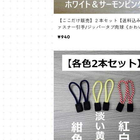
【ここだけ販売】２本セット【送料込
ァスナー引手/ジッパータブ肉球《かわ
肉球型》千葉オリジナル
¥940