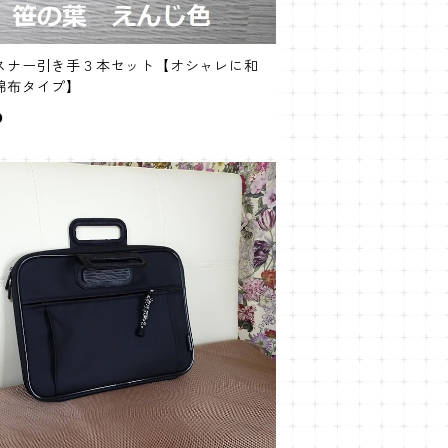
スナー引き手３本セット【オシャレに和
綿布タイプ】
0