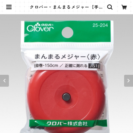
クロバー・まんまるメジャー【手の
中に納まるコンパクトサイズ】 | ち
ばデコレのお店onepower(BASE
店)