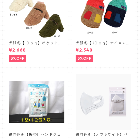
犬服冬【iＤｏｇ】ポケット付
犬服冬【 iＤｏｇ】ナイロンポ
ボアトレーナー 日本製・保湿
ケット切替ベスト 日本製 保
¥2,668
¥2,348
ツヤＵＰ静電気防止
湿ツヤＵＰ静電気防止
3%OFF
3%OFF
送料込み【携帯用ハンドジェ
送料込み【オフホワイト】パ
ル１２包入り×１袋】外出先で
ステルマスク三層構造３D【P