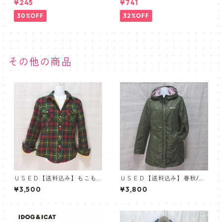
¥245
¥741
便利アイテム、アルコール洗
ASTEL MASK】抗菌防臭・肌
浄タイプ
に優しい布マスク 3枚セット
30%OFF
32%OFF
その他の商品
ＵＳＥＤ【送料込み】もこも
ＵＳＥＤ【送料込み】春秋/軽
こファー使いのおしゃれシャ
量うす綿スポーツアウター・
¥3,500
¥3,800
ツ 防寒/厚手 あったかフェ
アディダス/セミロングジャケ
イクファー
ット