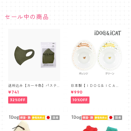
セール中の商品
送料込み【カーキ色】パステ
日本製【ＩＤＯＧ＆ＩＣＡ
ルマスク三層構造３D【PASTE
Ｔ】オリジナル ドゥーエッグ
¥741
¥990
L MASK】抗菌防臭・肌に優し
フードボウル 星とわんこ
い布マスク 3枚セット
32%OFF
10%OFF