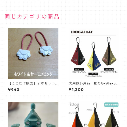
同じカテゴリの商品
【ここだけ販売】２本セット
犬用散歩用品「IDOG×Alexan
【送料込み】ファスナー引手/
derLeeChang」コラボレーシ
¥940
¥1,200
ジッパータブ肉球《かわいい
ョン三角マナーポーチ/撥水
肉球型》千葉オリジナル