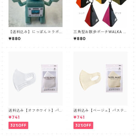
【送料込み】にっぽんコラボ
三角型お散歩ポーチWALKA H
プロジェクト！海洋プラスチ
OLIC マナーポーチ【iDOG】
¥880
¥880
ック100％組み立てるメガネ置
アウトドアシーンにピッタリ
き
送料込み【オフホワイト】パ
送料込み【ベージュ】パステ
ステルマスク三層構造３D【P
ルマスク三層構造３D【PASTE
¥741
¥741
ASTEL MASK】抗菌防臭・肌
L MASK】抗菌防臭・肌に優し
に優しい布マスク 3枚セット
い布マスク 3枚セット
32%OFF
32%OFF