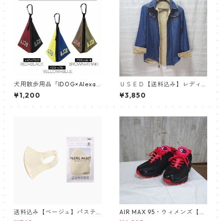
犬用散歩用品「IDOG×Alexan
ＵＳＥＤ【送料込み】レディ
derLeeChang」コラボレーシ
ース水玉デニム調/厚手・あっ
¥1,200
¥3,850
ョン三角マナーポーチ/撥水
たか裏全面フェイクファー
送料込み【ベージュ】パステ
AIR MAX 95・ウィメンズ【中
ルマスク三層構造３D【PASTE
古レア】ブラック＆レッド・