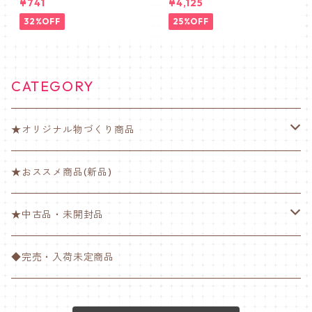
¥741
¥4,125
L MASK】抗菌防臭・肌に優し
２６.５cm
い布マスク 3枚セット
32%OFF
25%OFF
CATEGORY
★オリジナル物づくり商品
ゆび楽ちんバンド【ノーマル】
★おススメ商品(新品)
ゆび楽ちんバンド【肉球】
★中古品・未開封品
ゆび楽ちんバンド【チーバくん】
衣類
◆完売・入荷未定商品
ペットボトルホルダー
その他