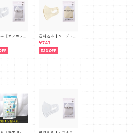
込み【オフホワイ
送料込み【ベージュ】
パステルマスク三
パステルマスク三層構
¥741
３D【PASTEL
造３D【PASTEL MAS
K】抗菌防臭・肌
K】抗菌防臭・肌に優
OFF
32%OFF
い布マスク 3
しい布マスク 3枚セ
ット
ット
込み【携帯用ハン
送料込み【オフホワイ