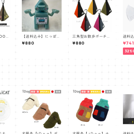
DOG×
【送料込み】にっぽん
三角型お散歩ポーチW
送料
Chan
コラボプロジェクト！
ALKA HOLIC マナーポ
ト】
¥880
¥880
¥741
ション
海洋プラスチック10
ーチ【iDOG】アウト
層構造
チ/撥
0％組み立てるメガネ
ドアシーンにピッタリ
MAS
32%
置き
に優し
枚セ
Ｇ＆Ｉ
犬服冬【iＤｏｇ】ポケ
犬服冬【 iＤｏｇ】ナ
送料