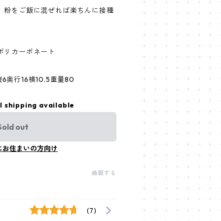
、粉をご飯に混ぜれば楽ちんに接種
ポリカーボネート
6奥行16横10.5重量80
l shipping available
Sold out
にお住まいの方向け
通報する
(7)