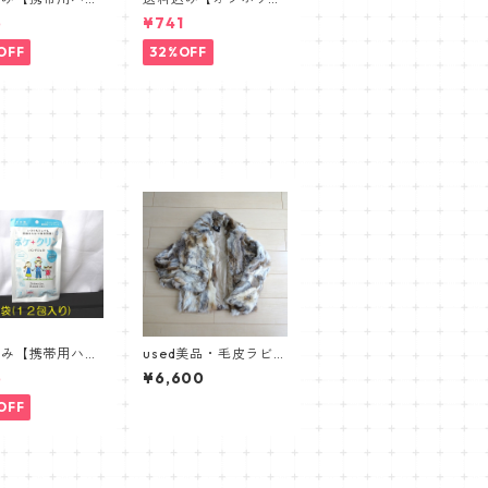
ル１２包入り×
ト】パステルマスク三
5
¥741
】外出先で便利ア
層構造３D【PASTEL
ム、アルコール洗
MASK】抗菌防臭・肌
OFF
32%OFF
イプ
に優しい布マスク 3
枚セット
込み【携帯用ハン
used美品・毛皮ラビッ
ル１２包入り×
トファージャケット
5
¥6,600
】外出先で便利ア
【PINKY & DIANNE】
ム、アルコール洗
ピンキー＆ダイアン
OFF
イプ