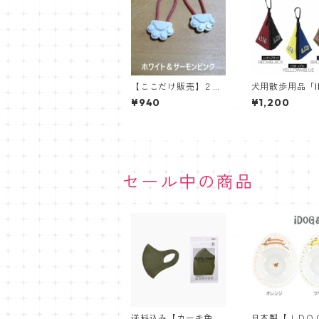
【ここだけ販売】２本
犬用散歩用品「I
セット【送料込み】フ
AlexanderLee
¥940
¥1,200
ァスナー引手/ジッパ
g」コラボレー
ータブ肉球《かわいい
三角マナーポー
肉球型》千葉オリジナ
水
ル
セール中の商品
送料込み【カーキ色】
日本製【ＩＤＯ