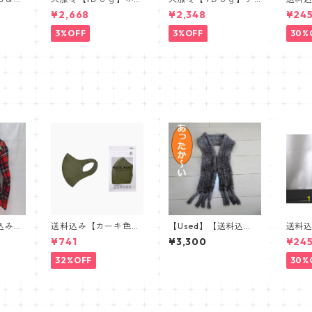
ナル ド
ット付ボアトレーナー
イロンポケット切替ベ
ドジェ
¥2,668
¥2,348
¥24
ドボウ
日本製・保湿ツヤＵＰ
スト 日本製 保湿ツヤ
１袋
静電気防止
ＵＰ静電気防止
イテ
3%OFF
3%OFF
30%
浄タ
込み】
送料込み【カーキ色】
【Used】【送料込
送料
使いの
パステルマスク三層構
み】ファーマフラー
ドジェ
¥741
¥3,300
¥24
 防
造３D【PASTEL MAS
「編み込みファー」ふ
１袋
たかフ
K】抗菌防臭・肌に優
わっとオシャレなマフ
イテ
32%OFF
30%
しい布マスク 3枚セ
ラー・メンズ/レディ
浄タ
ット
ース