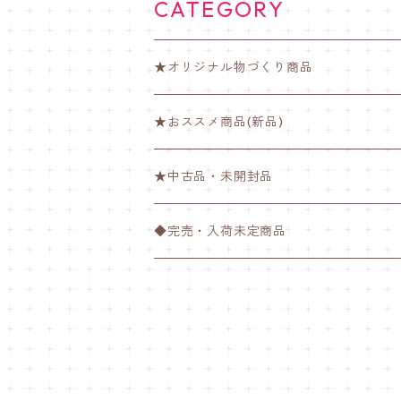
CATEGORY
★オリジナル物づくり商品
ゆび楽ちんバンド【ノーマル】
★おススメ商品(新品)
ゆび楽ちんバンド【肉球】
★中古品・未開封品
ゆび楽ちんバンド【チーバくん】
衣類
◆完売・入荷未定商品
ペットボトルホルダー
その他
車内ハンドル用ハンドレット
【マスクするぅ～】息抜きグッズ