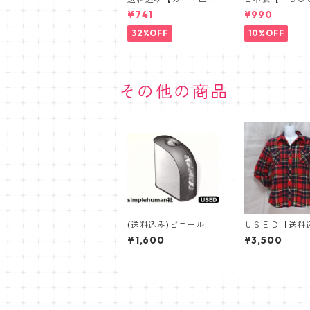
パステルマスク三層構
ＣＡＴ】オリジ
¥741
¥990
造３D【PASTEL MAS
ゥーエッグフー
K】抗菌防臭・肌に優
ル 星とわんこ
32%OFF
10%OFF
しい布マスク 3枚セ
ット
その他の商品
(送料込み)ビニール袋
ＵＳＥＤ【送料
収納ホルダー【simple
もこもこファー
¥1,600
¥3,500
human社】USED・袋
おしゃれシャツ
をすっきり収納して取
寒/厚手 あっ
り出せる
ェイクファー