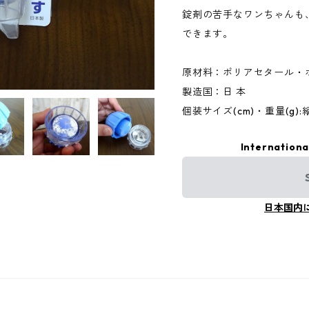
錠剤の苦手なワンちゃんも
できます。
原材料：ポリアセタール・
製造国：日 本
個装サイズ(cm)・重量(g):縦
Internationa
日本国内